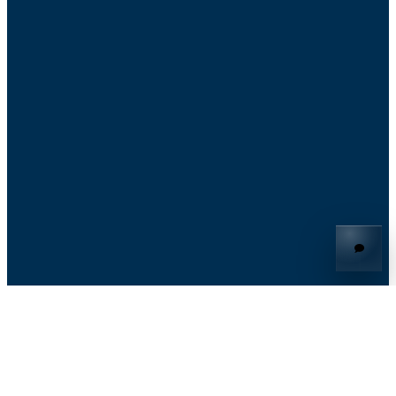
© 2026 Knoon
knoon™ & knoon.ai™ είναι εμπορικά σήματα της Knoon Pte. Ltd.
Η Knoon Pte. Ltd. και η Two App Studio Pte. Ltd. είναι θυγατρικές
εταιρείες υπό την ίδια εταιρική ομάδα.
Το Google Drive™, το Google Calendar™, το Sheets™ και το
Gmail™ είναι εμπορικά σήματα της Google LLC. Το Outlook™
είναι εμπορικό σήμα της Microsoft Corporation.