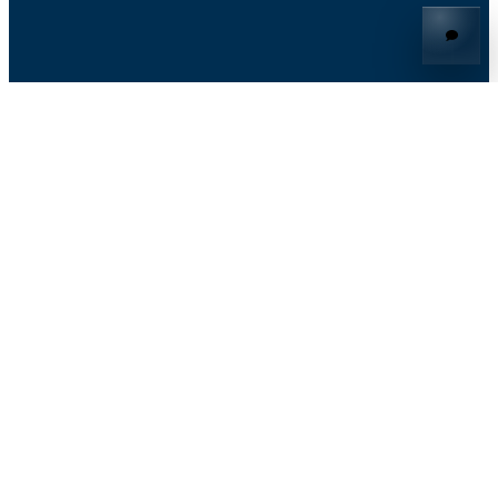
© 2026 Knoon
knoon™ 및 knoon.ai™는 Knoon Pte. Ltd.의 상표입니다.
Knoon Pte. Ltd.와 Two App Studio Pte. Ltd.는 동일한 기업 그룹
에 속한 계열사입니다.
Google Drive™, Google Calendar™, Sheets™, 및 Gmail™은
Google LLC의 상표입니다. Outlook™은 Microsoft Corporation
의 상표입니다.
회사
개인정보 처리방침
비교
이용 약관
Knoon vs n8n
에이전틱 뉴스
쿠키 설정
Knoon vs Pabbly
LinkedIn
Knoon vs Claude
사례 연구
Medium
Knoon vs CrewAI
Journey
리소스
Knoon vs Fin AI
Meyer Family Clinic
도움말 데스크
Knoon vs respond.io
Aden Yang Property
통합
블로그
Knoon vs Paperclip
Sebastian Teo Property
Microsoft Teams
AI Agency
Knoon vs OpenAI Workspace Agents
Asa Team
WhatsApp