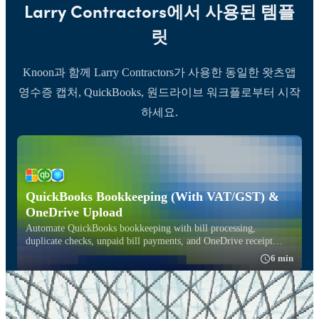
Larry Contractors에서 사용된 템플
릿
Knoon과 함께 Larry Contractors가 사용한 동일한 왓츠앱
영수증 캡처, QuickBooks, 원드라이브 워크플로부터 시작
하세요.
QuickBooks Bookkeeping (With VAT/GST) &
OneDrive Upload
Automate QuickBooks bookkeeping with bill processing,
duplicate checks, unpaid bill payments, and OneDrive receipt
filing.
6 min