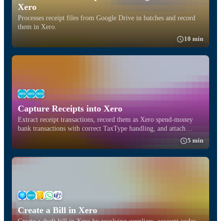
Xero
Processes receipt files from Google Drive in batches and record
them in Xero.
10 min
Capture Receipts into Xero
Extract receipt transactions, record them as Xero spend-money
bank transactions with correct TaxType handling, and attach
receipts to Xero.
5 min
Create a Bill in Xero
Create a draft bill in Xero by resolving suppliers, account codes,